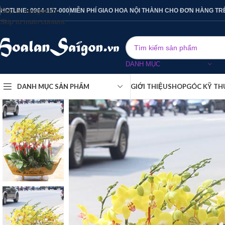
Skip to navigation
HOTLINE: 0964-157-000
MIỄN PHÍ GIAO HOA NỘI THÀNH CHO ĐƠN HÀNG TR
Skip to main content
DANH MỤC
DANH MỤC SẢN PHẨM
GIỚI THIỆU
SHOP
GÓC KỸ TH