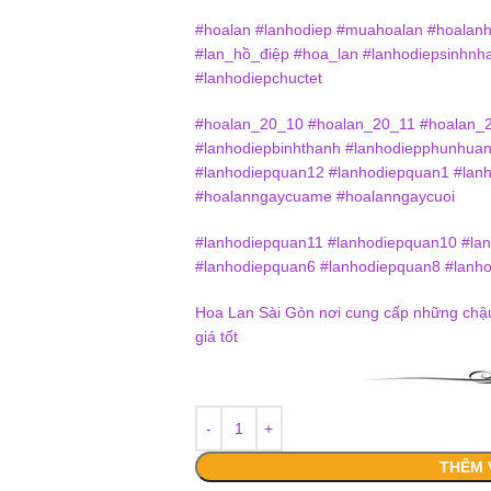
#hoalan #lanhodiep #muahoalan #hoalanh
#lan_hồ_điệp #hoa_lan #lanhodiepsinhnha
#lanhodiepchuctet
#hoalan_20_10 #hoalan_20_11 #hoalan_
#lanhodiepbinhthanh #lanhodiepphunhuan
#lanhodiepquan12 #lanhodiepquan1 #lan
#hoalanngaycuame #hoalanngaycuoi
#lanhodiepquan11 #lanhodiepquan10 #la
#lanhodiepquan6 #lanhodiepquan8 #lanh
Hoa Lan Sài Gòn nơi cung cấp những chậu 
giá tốt
THÊM 