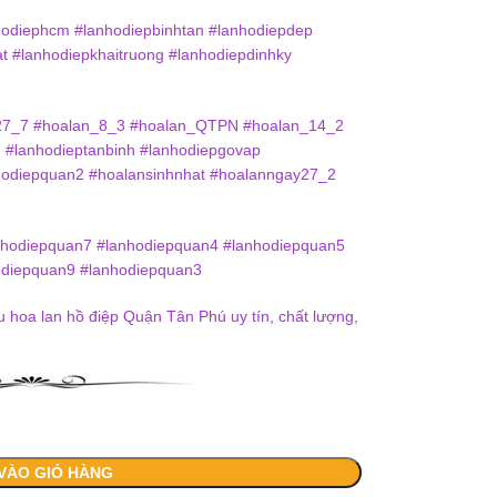
odiephcm #lanhodiepbinhtan #lanhodiepdep
t #lanhodiepkhaitruong #lanhodiepdinhky
27_7 #hoalan_8_3 #hoalan_QTPN #hoalan_14_2
 #lanhodieptanbinh #lanhodiepgovap
hodiepquan2 #hoalansinhnhat #hoalanngay27_2
nhodiepquan7 #lanhodiepquan4 #lanhodiepquan5
odiepquan9 #lanhodiepquan3
hoa lan hồ điệp Quận Tân Phú uy tín, chất lượng,
VÀO GIỎ HÀNG