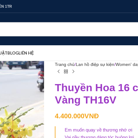
ÊN 1TR
UẬT
BLOG
LIÊN HỆ
Trang chủ
Lan hồ điệp sự kiện
Women' da
Thuyền Hoa 16 c
Vàng TH16V
4.400.000
VNĐ
Em muốn quay về thương nhớ ơi
Vai gầy thương dáng tóc buông lơi