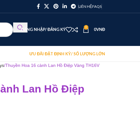
LIÊN HỆ
FAQS
0
ĐĂNG NHẬP/ ĐĂNG KÝ
0
VNĐ
ƯU ĐÃI ĐẶT ĐỊNH KỲ/ SỐ LƯỢNG LỚN
ys
Thuyền Hoa 16 cành Lan Hồ Điệp Vàng TH16V
ành Lan Hồ Điệp