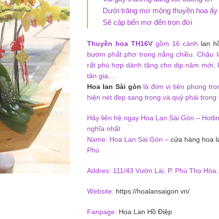
Dưới trăng mơ mộng thuyền hoa ấy
Sẽ cập bến mơ đến trọn đời
Thuyền hoa TH16V
gồm 16 cành
lan h
bướm phất phơ trong nắng chiều. Chậu l
rất phù hợp dành tặng cho dịp năm mới,
tân gia,…
Hoa lan Sài gòn
là đơn vị tiên phong tr
hiện nét đẹp sang trọng và quý phái trong 
Hãy liên hệ ngay Hoa Lan Sài Gòn – Hotli
nghĩa nhất
Name: Hoa Lan Sài Gòn –
cửa hàng hoa l
Phú
Addres: 111/43 Vườn Lài, P. Phú Thọ Hòa
Website:
https://hoalansaigon.vn/
Fanpage:
Hoa Lan Hồ Điệp