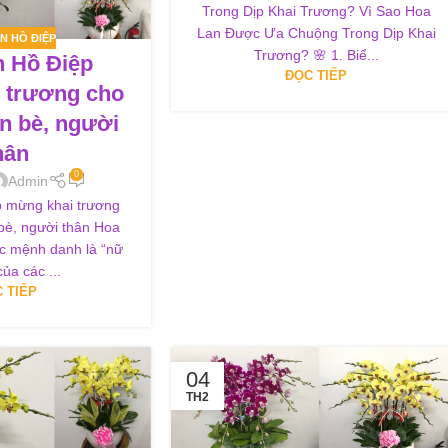
Trong Dịp Khai Trương? Vì Sao Hoa
Lan Được Ưa Chuộng Trong Dịp Khai
N HỒ ĐIỆP
Trương? 🌸 1. Biể...
n Hồ Điệp
ĐỌC TIẾP
 trương cho
ạn bè, người
hân
0
Admin
 mừng khai trương
 bè, người thân Hoa
ợc mệnh danh là “nữ
ủa các ...
 TIẾP
04
TH2