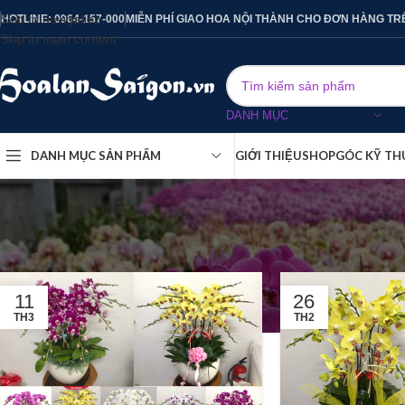
Skip to navigation
HOTLINE: 0964-157-000
MIỄN PHÍ GIAO HOA NỘI THÀNH CHO ĐƠN HÀNG TR
Skip to main content
DANH MỤC
DANH MỤC SẢN PHẨM
GIỚI THIỆU
SHOP
GÓC KỸ TH
11
26
TH3
TH2