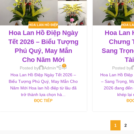
HOA LAN HỒ ĐIỆP
HOA LA
Hoa Lan Hồ Điệp Ngày
Hoa Lan 
Tết 2026 – Biểu Tượng
Chưng T
Phú Quý, May Mắn
Sang Trọn
Cho Năm Mới
Tà
0
Posted by
Admin
Posted by
Hoa Lan Hồ Điệp Ngày Tết 2026 –
Hoa Lan Hồ Điệp
Biểu Tượng Phú Quý, May Mắn Cho
– Sang Trọng, Ma
Năm Mới Hoa lan hồ điệp từ lâu đã
2026 đang đến g
trở thành lựa chọn hà...
khép lại
ĐỌC TIẾP
ĐỌC
1
2