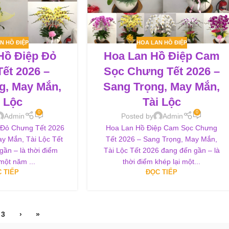
N HỒ ĐIỆP
HOA LAN HỒ ĐIỆP
Hồ Điệp Đỏ
Hoa Lan Hồ Điệp Cam
ết 2026 –
Sọc Chưng Tết 2026 –
g, May Mắn,
Sang Trọng, May Mắn,
i Lộc
Tài Lộc
0
0
Admin
Posted by
Admin
 Đỏ Chưng Tết 2026
Hoa Lan Hồ Điệp Cam Sọc Chưng
y Mắn, Tài Lộc Tết
Tết 2026 – Sang Trọng, May Mắn,
ần – là thời điểm
Tài Lộc Tết 2026 đang đến gần – là
 một năm ...
thời điểm khép lại một...
 TIẾP
ĐỌC TIẾP
3
›
»