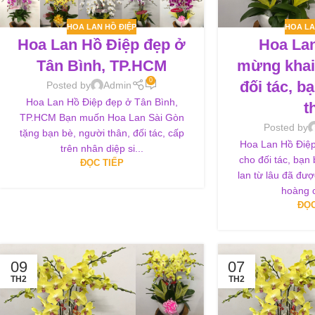
HOA LAN HỒ ĐIỆP
HOA LA
Hoa Lan Hồ Điệp đẹp ở
Hoa La
Tân Bình, TP.HCM
mừng khai
0
đối tác, b
Posted by
Admin
Hoa Lan Hồ Điệp đẹp ở Tân Bình,
t
TP.HCM Bạn muốn Hoa Lan Sài Gòn
Posted by
tặng bạn bè, người thân, đối tác, cấp
Hoa Lan Hồ Điệp
trên nhân diệp si...
cho đối tác, bạn
ĐỌC TIẾP
lan từ lâu đã đư
hoàng c
ĐỌC
09
07
TH2
TH2