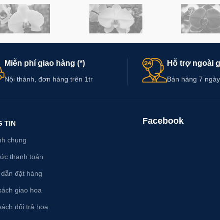
Miễn phí giao hàng (*)
Hỗ trợ ngoài 
Nội thành, đơn hàng trên 1tr
Bán hàng 7 ngày
Facebook
 TIN
nh chung
hức thanh toán
dẫn đặt hàng
sách giao hoa
ách đổi trả hoa