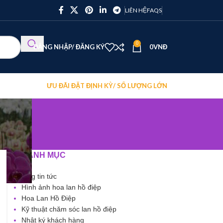
LIÊN HỆ
FAQS
0
ĐĂNG NHẬP/ ĐĂNG KÝ
0
VNĐ
ƯU ĐÃI ĐẶT ĐỊNH KỲ/ SỐ LƯỢNG LỚN
DANH MỤC
Blog tin tức
Hình ảnh hoa lan hồ điệp
Hoa Lan Hồ Điệp
Kỹ thuật chăm sóc lan hồ điệp
Nhật ký khách hàng