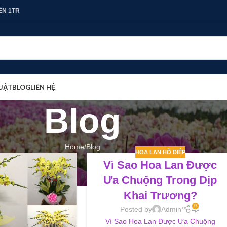
ÊN 1TR
UẬT
BLOG
LIÊN HỆ
Blog
Home
Blog
HOA LAN HỒ ĐIỆP
Vì Sao Hoa Lan Được
Ưa Chuộng Trong Dịp
Khai Trương?
0
Posted by
Admin
Vì Sao Hoa Lan Được Ưa Chuộng