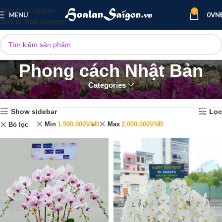
Skip to navigation
0
MENU
0
VN
Skip to main content
Phong cách Nhật Bản
Categories
Trang chủ
Phong cách Nhật Bản
Hiển thị tất cả 3 kết quả
Show sidebar
Lọc
Min
1.500.000
VNĐ
Max
2.000.000
VNĐ
Bỏ lọc