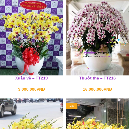
Xuân về – TT219
Thướt tha – TT216
3.000.000
VNĐ
16.000.000
VNĐ
-3%