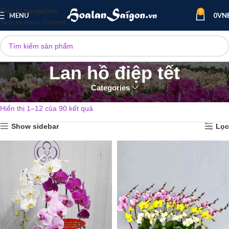
Skip to navigation
0
MENU
0
VN
Skip to main content
Lan hồ điệp tết
Categories
Trang chủ
Lan hồ điệp sự kiện
Lan hồ điệp tết
Hiển thị 1–12 của 90 kết quả
Show sidebar
Lọc