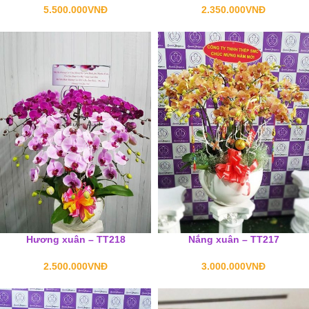
5.500.000
VNĐ
2.350.000
VNĐ
Hương xuân – TT218
Nắng xuân – TT217
2.500.000
VNĐ
3.000.000
VNĐ