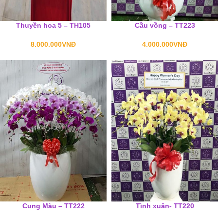
Thuyền hoa 5 – TH105
Cầu vồng – TT223
8.000.000
VNĐ
4.000.000
VNĐ
Cung Màu – TT222
Tình xuân- TT220