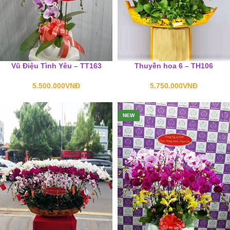
Vũ Điệu Tình Yêu – TT163
Thuyền hoa 6 – TH106
5.500.000
VNĐ
5.750.000
VNĐ
NEW