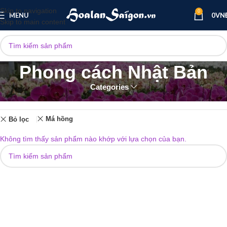
Skip to navigation
0
MENU
0
VN
Skip to main content
Phong cách Nhật Bản
Categories
Trang chủ
Phong cách Nhật Bản
Má hồng
Bỏ lọc
Không tìm thấy sản phẩm nào khớp với lựa chọn của bạn.