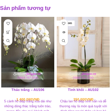
Sản phẩm tương tự
HẾT HÀNG
Thác trắng – AU106
Tinh khôi – AU102
1.400.000
VNĐ
350.000
VNĐ
5 cành hồ điệp trắng xõa dài như
Chậu lan hồ điệp xinh xắn và dễ
những dòng thác trắng tuôn trào,
thương này là món quà tuyệt vời