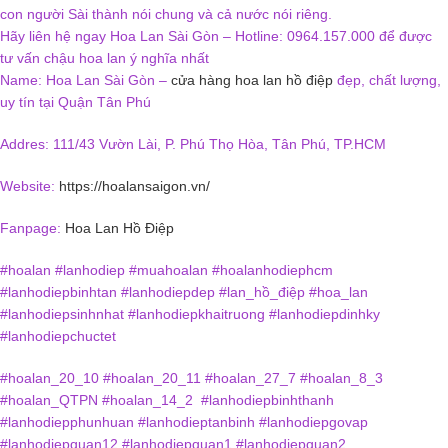
con người Sài thành nói chung và cả nước nói riêng.
Hãy liên hệ ngay Hoa Lan Sài Gòn – Hotline: 0964.157.000 để được
tư vấn chậu hoa lan ý nghĩa nhất
Name: Hoa Lan Sài Gòn –
cửa hàng hoa lan hồ điệp
đẹp, chất lượng,
uy tín tại Quận Tân Phú
Addres: 111/43 Vườn Lài, P. Phú Thọ Hòa, Tân Phú, TP.HCM
Website:
https://hoalansaigon.vn/
Fanpage:
Hoa Lan Hồ Điệp
#hoalan #lanhodiep #muahoalan #hoalanhodiephcm
#lanhodiepbinhtan #lanhodiepdep #lan_hồ_điệp #hoa_lan
#lanhodiepsinhnhat #lanhodiepkhaitruong #lanhodiepdinhky
#lanhodiepchuctet
#hoalan_20_10 #hoalan_20_11 #hoalan_27_7 #hoalan_8_3
#hoalan_QTPN #hoalan_14_2 #lanhodiepbinhthanh
#lanhodiepphunhuan #lanhodieptanbinh #lanhodiepgovap
#lanhodiepquan12 #lanhodiepquan1 #lanhodiepquan2