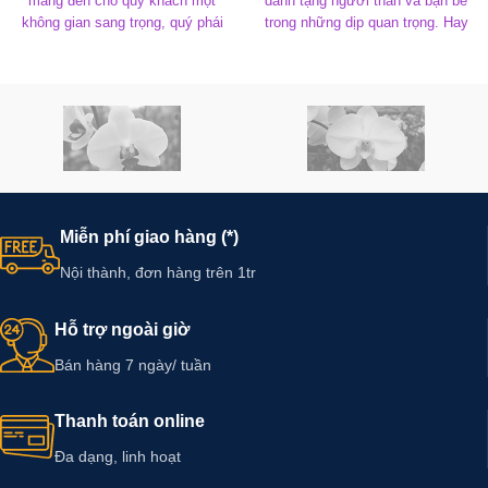
mang đến cho quý khách một
dành tặng người thân và bạn bè
không gian sang trọng, quý phái
trong những dịp quan trọng. Hay
mà không loài hoa nào có thể
chỉ đơn giản là trưng bày nơi góc
sánh được.
học tập hay làm việc, bạn sẽ
cảm nhận sự khác biệt!
Hoa lan Sài gòn,
nhà phân phối
Hoa lan Sài gòn,
nhà phân phối
hoa lan hồ điệp hàng đầu tại
hoa lan hồ điệp hàng đầu tại
TPHCM, luôn cam kết sẽ mang
TPHCM, luôn cam kết sẽ mang
đến cho quý khách những chậu
đến cho quý khách những chậu
hoa lan thật sự độc đáo với giá
hoa lan thật sự độc đáo với giá
Miễn phí giao hàng (*)
thành hợp lý nhất.
thành hợp lý nhất.
Nội thành, đơn hàng trên 1tr
Hỗ trợ ngoài giờ
Bán hàng 7 ngày/ tuần
Thanh toán online
Đa dạng, linh hoạt