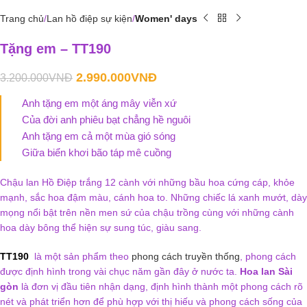
Trang chủ
Lan hồ điệp sự kiện
Women' days
Tặng em – TT190
2.990.000
VNĐ
3.200.000
VNĐ
Anh tặng em một áng mây viễn xứ
Của đời anh phiêu bạt chẳng hề nguôi
Anh tặng em cả một mùa gió sóng
Giữa biển khơi bão táp mê cuồng
Chậu lan Hồ Điệp trắng 12 cành với những bầu hoa cứng cáp, khỏe
mạnh, sắc hoa đậm màu, cánh hoa to. Những chiếc lá xanh mướt, dày
mọng nổi bật trên nền men sứ của chậu trồng cùng với những cành
hoa dày bông thể hiện sự sung túc, giàu sang.
TT190
là một sản phẩm theo
phong cách truyền thống
, phong cách
được định hình trong vài chục năm gần đây ở nước ta.
Hoa lan Sài
gòn
là đơn vị đầu tiên nhận dạng, định hình thành một phong cách rõ
nét và phát triển hơn để phù hợp với thị hiếu và phong cách sống của