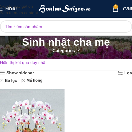
Skip to navigation
0
MENU
0
VN
Skip to main content
Sinh nhật cha mẹ
Categories
Trang chủ
Lan hồ điệp sinh nhật
Sinh nhật cha mẹ
Hiển thị kết quả duy nhất
Show sidebar
Lọc
Má hồng
Bỏ lọc