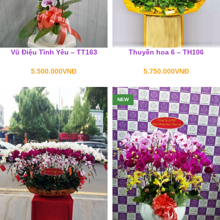
Vũ Điệu Tình Yêu – TT163
Thuyền hoa 6 – TH106
5.500.000
VNĐ
5.750.000
VNĐ
NEW