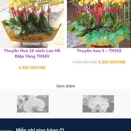
Thuyền Hoa 16 cành Lan Hồ
Thuyền hoa 3 – TH103
Điệp Vàng TH16V
5.800.000
VNĐ
6.000.000
VNĐ
4.400.000
VNĐ
Xem thêm
Miễn phí giao hàng (*)