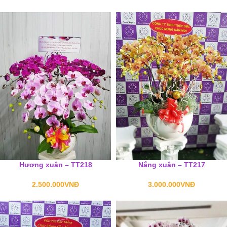
Hương xuân – TT218
Nắng xuân – TT217
2.500.000
VNĐ
3.000.000
VNĐ