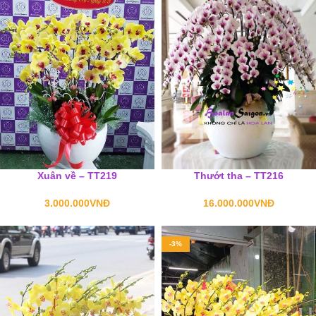
Xuân về – TT219
Thướt tha – TT216
3.000.000
VNĐ
16.000.000
VNĐ
-3%