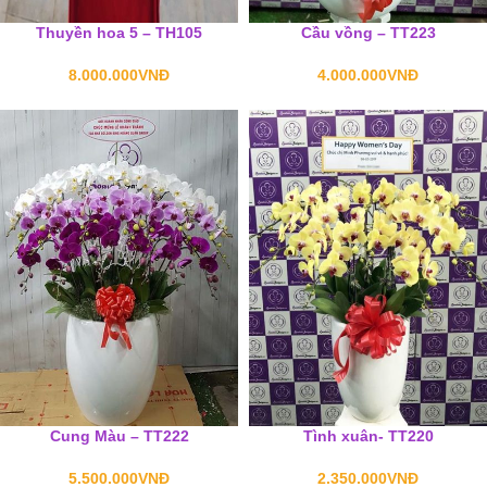
Thuyền hoa 5 – TH105
Cầu vồng – TT223
8.000.000
VNĐ
4.000.000
VNĐ
Cung Màu – TT222
Tình xuân- TT220
5.500.000
VNĐ
2.350.000
VNĐ