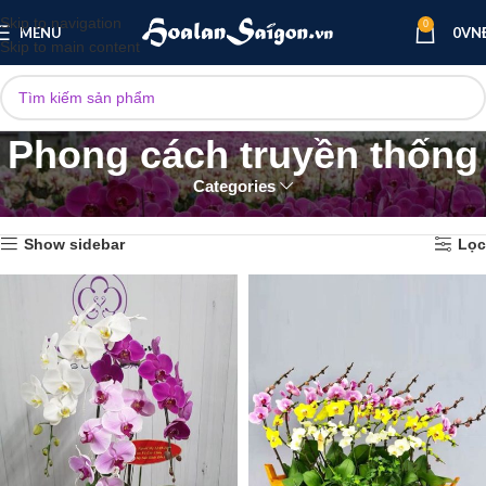
Skip to navigation
0
MENU
0
VN
Skip to main content
Phong cách truyền thống
Categories
Trang chủ
Phong cách truyền thống
Hiển thị 1–12 của 86 kết quả
Show sidebar
Lọc