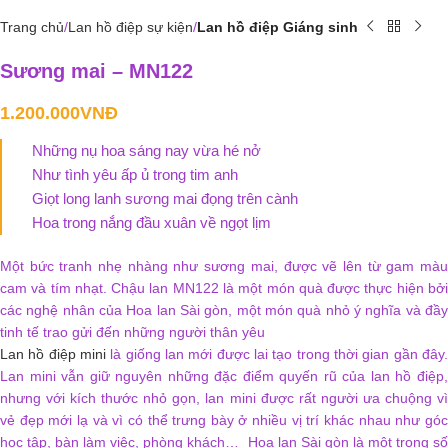
Trang chủ
Lan hồ điệp sự kiện
Lan hồ điệp Giáng sinh
Sương mai – MN122
1.200.000
VNĐ
Những nụ hoa sáng nay vừa hé nở
Như tình yêu ấp ủ trong tim anh
Giọt long lanh sương mai đọng trên cành
Hoa trong nắng đầu xuân về ngọt lịm
Một bức tranh nhẹ nhàng như sương mai, được vẽ lên từ gam màu
cam và tím nhạt. Chậu lan MN122 là một món quà được thực hiện bởi
các nghệ nhân của Hoa lan Sài gòn, một món quà nhỏ ý nghĩa và đầy
tinh tế trao gửi đến những người thân yêu
Lan hồ điệp mini
là giống lan mới được lai tạo trong thời gian gần đây
Lan mini vẫn giữ nguyên những đặc điểm quyến rũ của lan hồ điệp,
nhưng với kích thước nhỏ gọn, lan mini được rất người ưa chuộng vì
vẻ đẹp mới lạ và vì có thể trưng bày ở nhiều vị trí khác nhau như góc
học tập, bàn làm việc, phòng khách… Hoa lan Sài gòn là một trong số