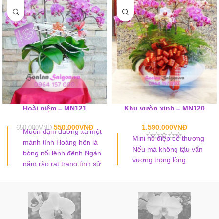
Hoài niệm – MN121
Khu vườn xinh – MN120
550.000
VNĐ
1.590.000
VNĐ
650.000
VNĐ
Muôn dặm đường xa một
Mini hồ điệp dễ thương
mảnh tình Hoàng hôn lả
Nếu mà không tậu vấn
bóng nổi lênh đênh Ngàn
vương trong lòng
năm rào rạt trang tình sử
Sao rọi trăng khuya bóng
Một khách hàng đã ví von như
gợi hình
vậy khi trông thấy sản phẩm này
của Hoa lan Sài gòn.
Màu tím nhẹ nhàng gợi nhớ
MN120 gồm 9 cành lan mini tím
những hoài niệm cũ của một thời