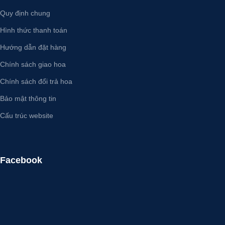
hoa lan hồ điệp hàng đầu tại
đến cho quý khách những chậu
TPHCM, luôn cam kết sẽ mang
Quy định chung
hoa lan thật sự độc đáo với giá
đến cho quý khách những chậu
thành hợp lý nhất.
Hình thức thanh toán
hoa lan thật sự độc đáo với giá
thành hợp lý nhất.
Hướng dẫn đặt hàng
Chính sách giao hoa
Chính sách đổi trả hoa
Bảo mật thông tin
Cấu trúc website
Facebook