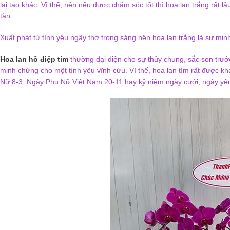
lai tạo khác. Vì thế, nên nếu được chăm sóc tốt thì hoa lan trắng rất 
tàn.
Xuất phát từ tình yêu ngây thơ trong sáng nên hoa lan trắng là sự min
Hoa lan hồ điệp tím
thường đại diện cho sự thủy chung, sắc son trướ
minh chứng cho một tình yêu vĩnh cửu. Vì thế, hoa lan tím rất được 
Nữ 8-3, Ngày Phụ Nữ Việt Nam 20-11 hay kỷ niệm ngày cưới, ngày yêu