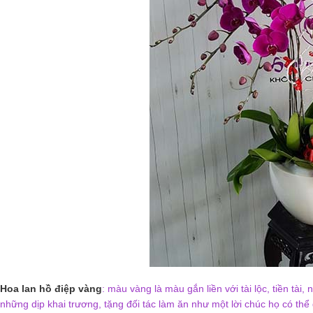
Hoa lan hồ điệp vàng
: màu vàng là màu gắn liền với tài lộc, tiền tà
những dịp khai trương, tặng đối tác làm ăn như một lời chúc họ có thể