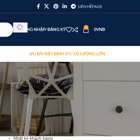
LIÊN HỆ
FAQS
0
ĐĂNG NHẬP/ ĐĂNG KÝ
0
VNĐ
ƯU ĐÃI ĐẶT ĐỊNH KỲ/ SỐ LƯỢNG LỚN
DANH MỤC
Blog tin tức
Hình ảnh hoa lan hồ điệp
Hoa Lan Hồ Điệp
Kỹ thuật chăm sóc lan hồ điệp
Nhật ký khách hàng