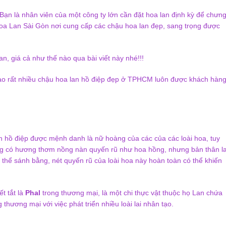
ạn là nhân viên của một công ty lớn cần đặt hoa lan định kỳ để chưn
y Hoa Lan Sài Gòn nơi cung cấp các chậu hoa lan đẹp, sang trọng được
n, giá cả như thế nào qua bài viết này nhé!!!
ạo rất nhiều chậu hoa lan hồ điệp đẹp ở TPHCM luôn được khách hàn
n hồ điệp được mệnh danh là nữ hoàng của các của các loài hoa, tuy
ông có hương thơm nồng nàn quyến rũ như hoa hồng, nhưng bản thân l
ó thể sánh bằng, nét quyến rũ của loài hoa này hoàn toàn có thể khiến
iết tắt là
Phal
trong thương mại, là một chi thực vật thuộc họ Lan chứa
thương mại với việc phát triển nhiều loài lai nhân tạo.