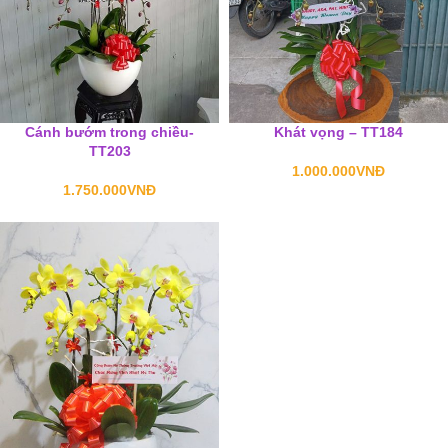
Cánh bướm trong chiều-
Khát vọng – TT184
TT203
1.000.000
VNĐ
1.750.000
VNĐ