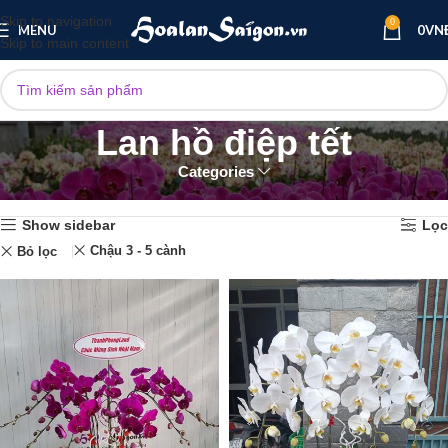
Skip to navigation
0
MENU
0
VN
Skip to main content
Lan hồ điệp tết
Categories
Trang chủ
Lan hồ điệp sự kiện
Lan hồ điệp tết
Hiển thị tất cả 3 kết quả
Show sidebar
Lọc
Chậu 3 - 5 cành
Bỏ lọc