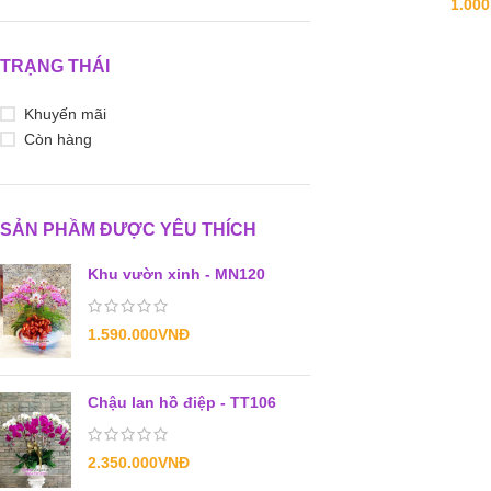
1.000
TRẠNG THÁI
Khuyến mãi
Còn hàng
SẢN PHẦM ĐƯỢC YÊU THÍCH
Khu vườn xinh - MN120
1.590.000
VNĐ
Chậu lan hồ điệp - TT106
2.350.000
VNĐ