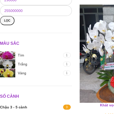
LỌC
MÀU SẮC
Tím
1
Trắng
1
Vàng
1
SỐ CÀNH
Khát vọ
Chậu 3 - 5 cành
3