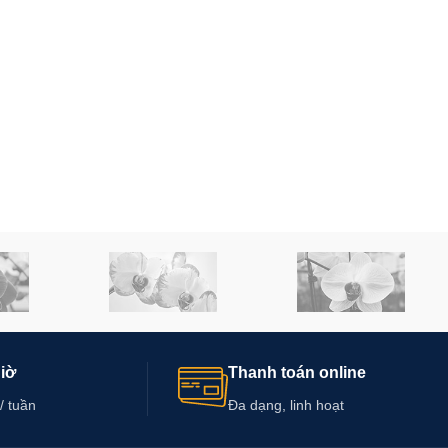
giờ
Thanh toán online
/ tuần
Đa dạng, linh hoạt