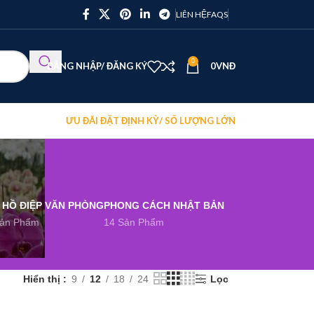
LIÊN HỆ
FAQS
0
ĐĂNG NHẬP/ ĐĂNG KÝ
0
VNĐ
ƯU ĐÃI ĐẶT ĐỊNH KỲ/ SỐ LƯỢNG LỚN
 HỒ ĐIỆP VĂN PHÒNG
PHONG CÁCH NHẬT BẢN
Sản Phẩm
14 Sản Phẩm
Hiển thị
9
12
18
24
Lọc