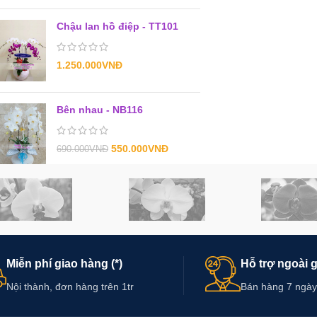
Chậu lan hồ điệp - TT101
1.250.000
VNĐ
Bên nhau - NB116
550.000
VNĐ
690.000
VNĐ
Miễn phí giao hàng (*)
Hỗ trợ ngoài 
Nội thành, đơn hàng trên 1tr
Bán hàng 7 ngày