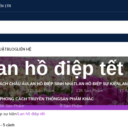
ÊN 1TR
UẬT
BLOG
LIÊN HỆ
an hồ điệp tết
CÁCH CHÂU ÂU
LAN HỒ ĐIỆP SINH NHẬT
LAN HỒ ĐIỆP SỰ KIỆN
LAN
125 Sản Phẩm
126 Sản Phẩm
71 
PHONG CÁCH TRUYỀN THỐNG
SẢN PHẨM KHÁC
86 Sản Phẩm
0 Sản Phẩm
p sự kiện
Lan hồ điệp tết
- 5 cành