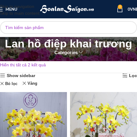
Skip to navigation
0
MENU
0
VN
Skip to main content
Lan hồ điệp khai trương
Categories
Trang chủ
Lan hồ điệp sự kiện
Lan hồ điệp khai trương
Hiển thị tất cả 2 kết quả
Show sidebar
Lọc
Vàng
Bỏ lọc