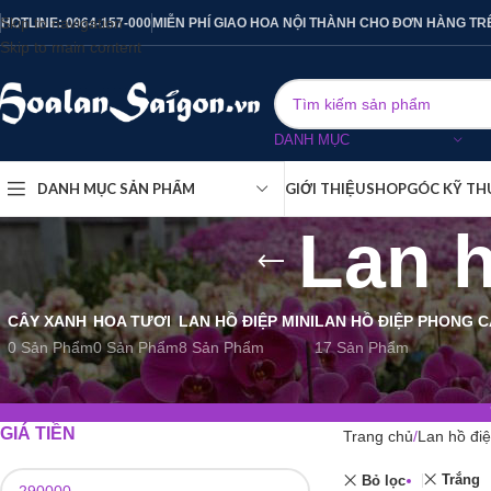
Skip to navigation
HOTLINE: 0964-157-000
MIỄN PHÍ GIAO HOA NỘI THÀNH CHO ĐƠN HÀNG TR
Skip to main content
DANH MỤC
DANH MỤC SẢN PHẨM
GIỚI THIỆU
SHOP
GÓC KỸ TH
Lan h
CÂY XANH
HOA TƯƠI
LAN HỒ ĐIỆP MINI
LAN HỒ ĐIỆP PHONG 
0 Sản Phẩm
0 Sản Phẩm
8 Sản Phẩm
17 Sản Phẩm
GIÁ TIỀN
Trang chủ
Lan hồ điệ
Trắng
Bỏ lọc