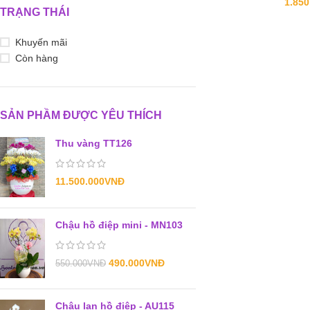
1.850
TRẠNG THÁI
Khuyến mãi
Còn hàng
SẢN PHẦM ĐƯỢC YÊU THÍCH
Thu vàng TT126
11.500.000
VNĐ
Chậu hồ điệp mini - MN103
490.000
VNĐ
550.000
VNĐ
Chậu lan hồ điệp - AU115