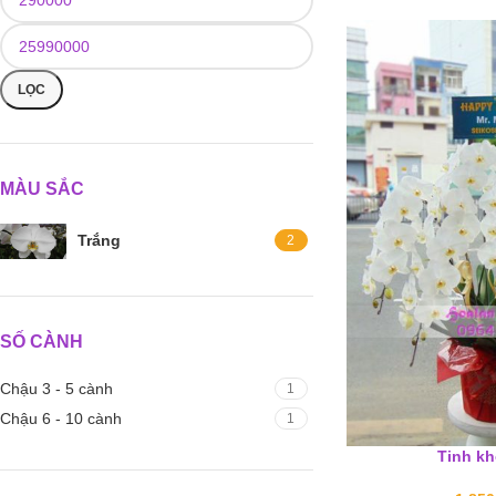
LỌC
MÀU SẮC
Trắng
2
SỐ CÀNH
Chậu 3 - 5 cành
1
Chậu 6 - 10 cành
1
Tinh kh