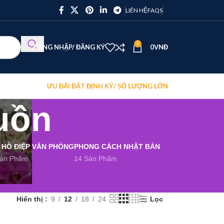
LIÊN HỆ
FAQS
0
ĐĂNG NHẬP/ ĐĂNG KÝ
0
VNĐ
ƯU ĐÃI ĐẶT ĐỊNH KỲ/ SỐ LƯỢNG LỚN
uồn
 HỒ ĐIỆP VĂN PHÒNG
PHONG CÁCH NHẬT BẢN
Sản Phẩm
14 Sản Phẩm
Hiển thị
9
12
18
24
Lọc