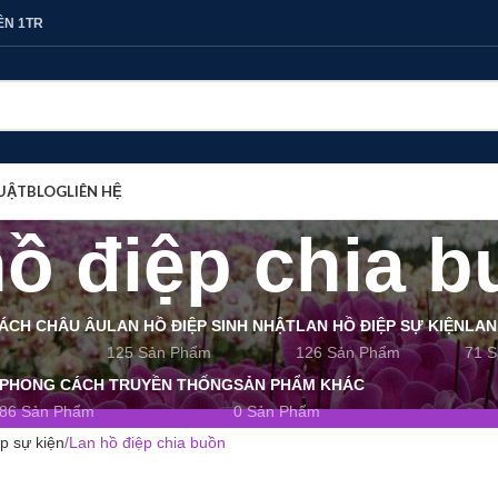
ÊN 1TR
UẬT
BLOG
LIÊN HỆ
ồ điệp chia b
CÁCH CHÂU ÂU
LAN HỒ ĐIỆP SINH NHẬT
LAN HỒ ĐIỆP SỰ KIỆN
LAN
125 Sản Phẩm
126 Sản Phẩm
71 
PHONG CÁCH TRUYỀN THỐNG
SẢN PHẨM KHÁC
86 Sản Phẩm
0 Sản Phẩm
p sự kiện
Lan hồ điệp chia buồn