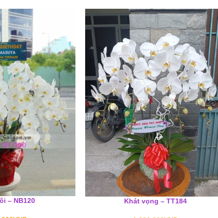
ôi – NB120
Khát vọng – TT184