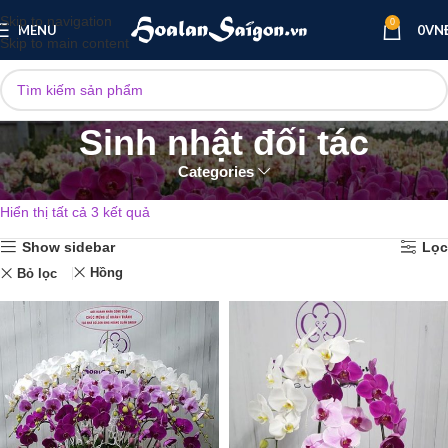
Skip to navigation
0
MENU
0
VN
Skip to main content
Sinh nhật đối tác
Categories
Trang chủ
Lan hồ điệp sinh nhật
Sinh nhật đối tác
Hiển thị tất cả 3 kết quả
Show sidebar
Lọc
Hồng
Bỏ lọc