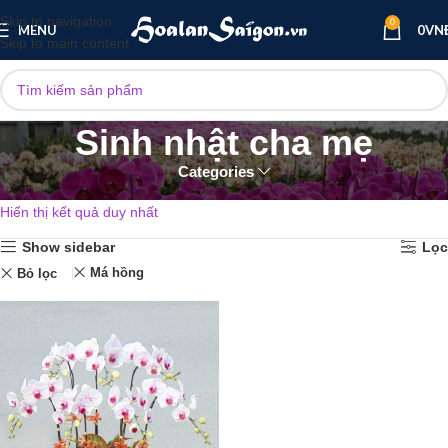
Skip to navigation
0
MENU
0
VN
Skip to main content
Sinh nhật cha mẹ
Categories
Trang chủ
Lan hồ điệp sinh nhật
Sinh nhật cha mẹ
Hiển thị kết quả duy nhất
Show sidebar
Lọc
Má hồng
Bỏ lọc